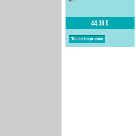
Auto...
44,36 €
Toutes les promos
voir
voir