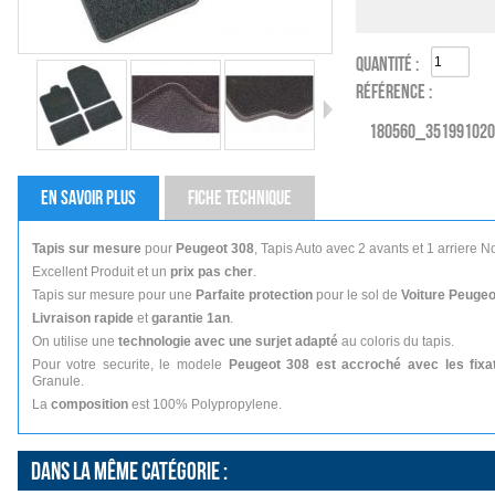
QUANTITÉ :
RÉFÉRENCE :
180560_35199102
EN SAVOIR PLUS
FICHE TECHNIQUE
Tapis sur mesure
pour
Peugeot 308
, Tapis Auto avec 2 avants et 1 arriere No
Excellent Produit et un
prix pas cher
.
Tapis sur mesure pour une
Parfaite protection
pour le sol de
Voiture Peugeo
Livraison rapide
et
garantie 1an
.
On utilise une
technologie avec une surjet adapté
au coloris du tapis.
Pour votre securite, le modele
Peugeot 308 est accroché avec les fixat
Granule.
La
composition
est 100% Polypropylene.
DANS LA MÊME CATÉGORIE :