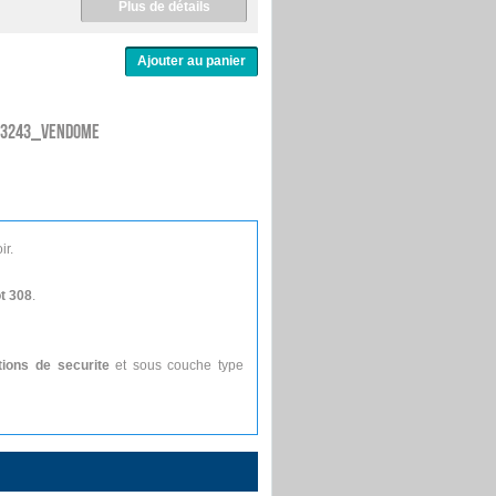
Plus de détails
03243_VENDOME
ir.
t 308
.
ions de securite
et sous couche type