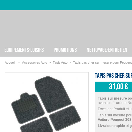
EQUIPEMENTS-LOISIRS
PROMOTIONS
NETTOYAGE-ENTRETIEN
Accueil
>
Accessoires Auto
>
Tapis Auto
>
Tapis pas cher sur mesure pour Peugeot
Tapis pas cher s
31,00 €
Tapis sur mesure
po
avants et 1 arriere Noi
Excellent Produit et 
Tapis sur mesure po
Voiture Peugeot 308
Livraison rapide
et
g