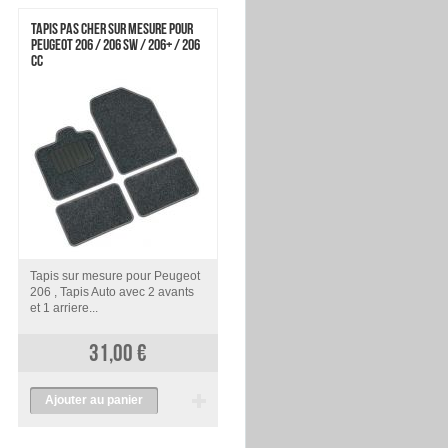
TAPIS PAS CHER SUR MESURE POUR
TAPIS AUTO PEUGEOT 207 / 207 SW
PEUGEOT 206 / 206 SW / 206+ / 206
CC
Tapis sur mesure pour Peugeot
Tapis sur mesure pour Peugeot
206 , Tapis Auto avec 2 avants
207 , Tapis Auto avec 2 avants
et 1 arriere...
et 1 arriere...
31,00 €
31,00 €
Ajouter au panier
Ajouter au panier
voir
voir