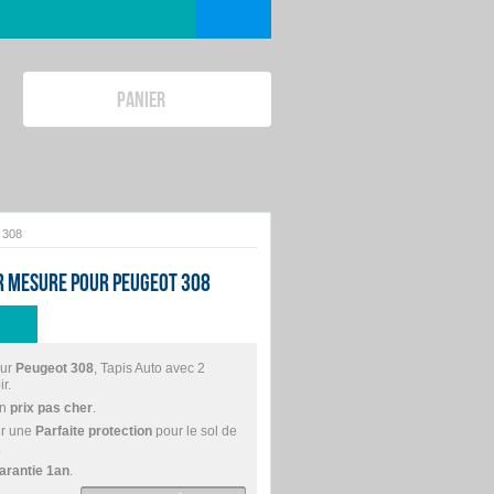
PANIER
 308
ur mesure pour Peugeot 308
ur
Peugeot 308
, Tapis Auto avec 2
r.
un
prix pas cher
.
ur une
Parfaite protection
pour le sol de
.
arantie 1an
.