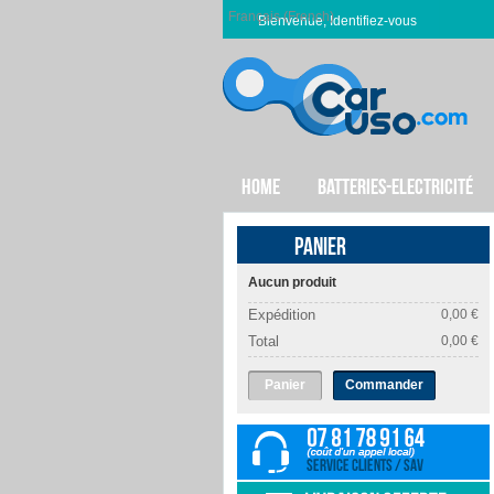
Français (French)
Bienvenue, Identifiez-vous
HOME
BATTERIES-ELECTRICITÉ
PANIER
Aucun produit
Expédition
0,00 €
Total
0,00 €
Panier
Commander