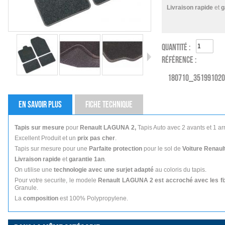
Livraison rapide
et
g
QUANTITÉ :
RÉFÉRENCE :
180710_35199102
EN SAVOIR PLUS
FICHE TECHNIQUE
Tapis sur mesure
pour
Renault LAGUNA 2,
Tapis Auto avec 2 avants et 1 arr
Excellent Produit et un
prix pas cher
.
Tapis sur mesure pour une
Parfaite protection
pour le sol de
Voiture Renaul
Livraison rapide
et
garantie 1an
.
On utilise une
technologie avec une surjet adapté
au coloris du tapis.
Pour votre securite, le modele
Renault LAGUNA 2 est accroché avec les fi
Granule.
La
composition
est 100% Polypropylene.