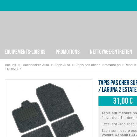
EQUIPEMENTS-LOISIRS
PROMOTIONS
NETTOYAGE-ENTRETIEN
Accueil
>
Accessoires Auto
>
Tapis Auto
>
Tapis pas cher sur mesure pour Renau
11/10/2007
Tapis pas cher s
/ LAGUNA 2 ESTAT
31,00 €
Tapis sur mesure
po
2 avants et 1 arriere N
Excellent Produit et 
Tapis sur mesure pou
Voiture Renault LAG