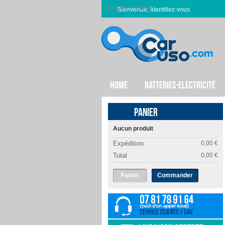
Français (French)
Bienvenue, Identifiez-vous
HOME
BATTERIES-ELECTRICITÉ
PANIER
Aucun produit
Expédition
0,00 €
Total
0,00 €
Panier
Commander