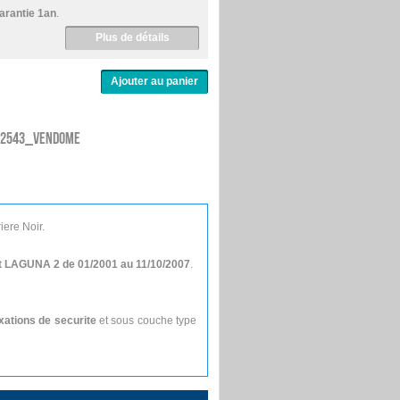
arantie 1an
.
Plus de détails
02543_VENDOME
iere Noir.
t LAGUNA 2 de 01/2001 au 11/10/2007
.
xations de securite
et sous couche type