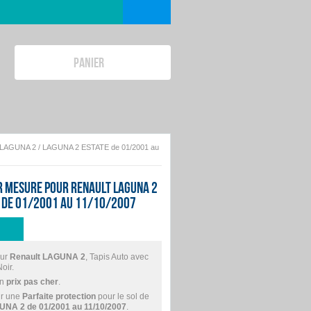
PANIER
lt LAGUNA 2 / LAGUNA 2 ESTATE de 01/2001 au
ur mesure pour Renault LAGUNA 2
E de 01/2001 au 11/10/2007
ur
Renault LAGUNA 2
, Tapis Auto avec
oir.
un
prix pas cher
.
r une
Parfaite protection
pour le sol de
UNA 2 de 01/2001 au 11/10/2007
.