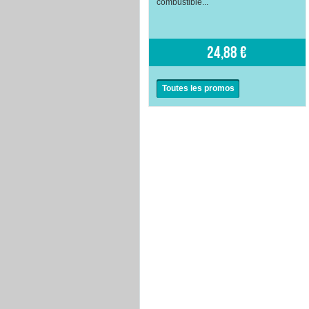
combustible...
24,88 €
Toutes les promos
voir
voir