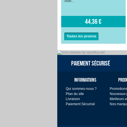
Auto...
44,36 €
Toutes les promos
PAIEMENT SÉCURISÉ
INFORMATIONS
PROD
Qui sommes-nous ?
Promotion
Plan du site
Nouveaux p
Livraison
Meilleurs v
Paiement Sécurisé
Nos marqu