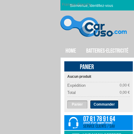
Français (French)
Bienvenue, Identifiez-vous
HOME
BATTERIES-ELECTRICITÉ
PANIER
Aucun produit
Expédition
0,00 €
Total
0,00 €
Panier
Commander