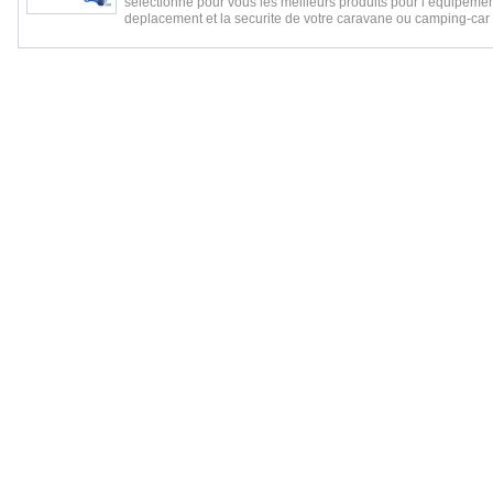
selectionne pour vous les meilleurs produits pour l equipemen
deplacement et la securite de votre caravane ou camping-car