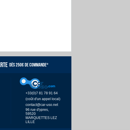
ERTE
DÈS 250€ DE COMMANDE*
+33(0)7 81 78 91 64
(coût d'un appel local)
contact@car-uso.net
96 rue d'ypres,
59520
MARQUETTES LEZ
LILLE