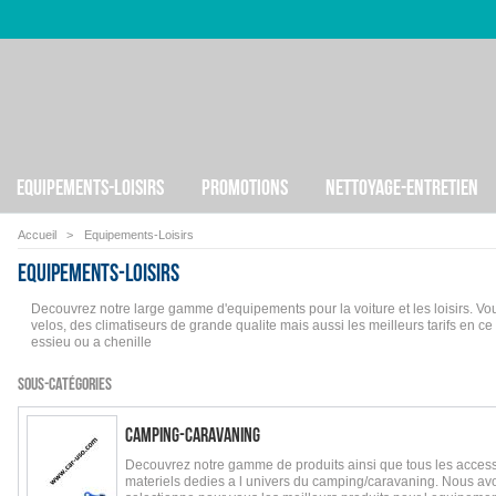
EQUIPEMENTS-LOISIRS
PROMOTIONS
NETTOYAGE-ENTRETIEN
Accueil
>
Equipements-Loisirs
Equipements-Loisirs
Decouvrez notre large gamme d'equipements pour la voiture et les loisirs. Vou
velos, des climatiseurs de grande qualite mais aussi les meilleurs tarifs en 
essieu ou a chenille
SOUS-CATÉGORIES
CAMPING-CARAVANING
Decouvrez notre gamme de produits ainsi que tous les access
materiels dedies a l univers du camping/caravaning. Nous av