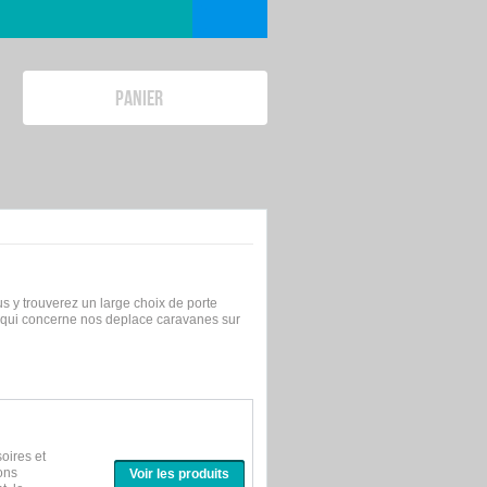
PANIER
s y trouverez un large choix de porte
ce qui concerne nos deplace caravanes sur
oires et
ons
Voir les produits