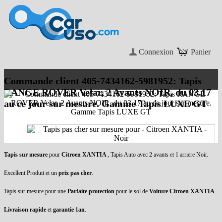
Connexion
Panier
Commande client 405-7434162-5981952: Tapis
RANGE ROVER Velar, 2 Avants NOIR, du 03.17
au ce jour sur mesure. Gamme Tapis LUXE GT
Tapis sur mesure
pour
Citroen XANTIA
, Tapis Auto avec 2 avants et 1 arriere Noir.
Excellent Produit et un
prix pas cher
.
Tapis sur mesure pour une
Parfaite protection
pour le sol de
Voiture Citroen XANTIA
.
Livraison rapide
et
garantie 1an
.