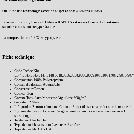
Livraison rapide
et
garantie 1an
.
On utilise une
technologie avec une surjet adapté
au coloris du tapis.
Pour votre securite, le modele
Citroen XANTIA est accroché avec les fixations de
securite
et sous couche type Granule.
La
composition
est 100% Polypropylene.
Fiche technique
Code Tecdoc Kba
5144,5145,5146,5147,5148,5618,8356,8358,9068,9069,9070,9071,9072,9073,907
Composition
100% Polypropylene
Conseil d'utilisation
Automobile
Constructeur
Citroen
Couleur
Noir
Gamme Tapis Auto
Moquettte Aiguilletée 600g/m2
Garantie
12 Mois
Info produit
Renfort talonnette. Contour, Surjet fil assorti au coloris de la moquette
Systeme de fixation
Fixation d'origine constructeur. Garantie le maintien au sol
sans bouger
Tecdoc ou Kba
TecDoc
Type de modele tapis auto
2 avants + 2 arrières
Type de modèle
XANTIA