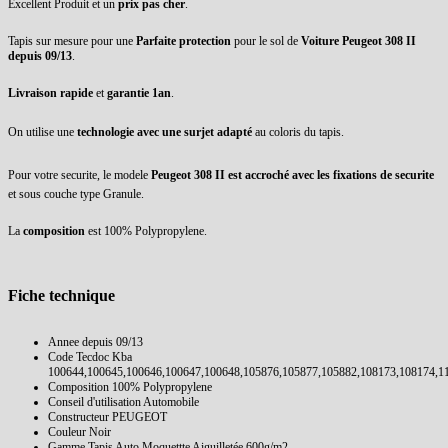
Excellent Produit et un
prix pas cher
.
Tapis sur mesure pour une
Parfaite protection
pour le sol de
Voiture Peugeot 308 II
depuis 09/13
.
Livraison rapide
et
garantie 1an
.
On utilise une
technologie avec une surjet adapté
au coloris du tapis.
Pour votre securite, le modele
Peugeot 308 II est accroché avec les fixations de securite
et sous couche type Granule.
La
composition
est 100% Polypropylene.
Fiche technique
Annee
depuis 09/13
Code Tecdoc Kba
100644,100645,100646,100647,100648,105876,105877,105882,108173,108174,1
Composition
100% Polypropylene
Conseil d'utilisation
Automobile
Constructeur
PEUGEOT
Couleur
Noir
Gamme Tapis Auto
Moquettte Aiguilletée 600g/m2